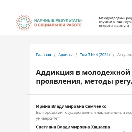
##plugins.themes.bootstrap3.accessible_menu.label##
##plugins.themes.bootstrap3.accessible_menu.main_naviga
##plugins.themes.bootstrap3.accessible_menu.main_conten
Международный рец
научный онлайн жур
##plugins.themes.bootstrap3.accessible_menu.sidebar##
открытого доступа
Главная
/
Архивы
/
Том 3 № 4 (2024)
/
Актуал
Аддикция в молодежной 
проявления, методы рег
Ирина Владимировна Семченко
Белгородский государственный национальный ис
университет
Светлана Владимировна Хашаева