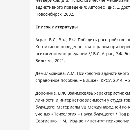
Четвериков, Д.В. Психологические механизмы 
аддиктивного поведения: Автореф. дис. … докт.
Новосибирск, 2002.
Список литературы
Аграс, В.С., Эпл, Р.Ф. Победить расстройство
Когнитивно-поведенческая терапия при нерв
психогенном переедании // В.С. Аграс, Р.Ф. Эп
Вильямс, 2021.
Демильханова, А.М. Психология аддиктивного
справочное пособие. − Бишкек: КРСУ, 2014. − 2
Доронина, В.Ф. Взаимосвязь характеристик с
личности и интернет-зависимости у студентов
будущего: Материалы VII Международной ко
ученых «Психология – наука будущего» / Под ре
Сергиенко. − М.: Изд-во «Институт психологии Р