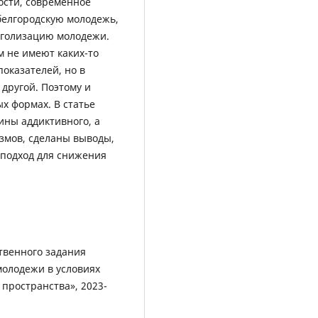
ости, современное
белгородскую молодежь,
оголизацию молодежи.
 не имеют каких-то
оказателей, но в
другой. Поэтому и
х формах. В статье
ны аддиктивного, а
змов, сделаны выводы,
подход для снижения
твенного задания
молодежи в условиях
пространства», 2023-