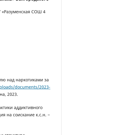
У «Разуменская СОШ 4
лю над наркотиками за
uploads/documents/2023-
на, 2023.
актики аддиктивного
я на соискание к.с.н. −