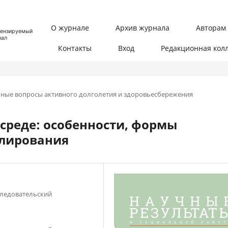
tion##
О журнале
Архив журнала
Авторам
t##
ензируемый
нал
Контакты
Вход
Редакционная кол
ьные вопросы активного долголетия и здоровьесбережения
среде: особенности, формы
улирования
следовательский