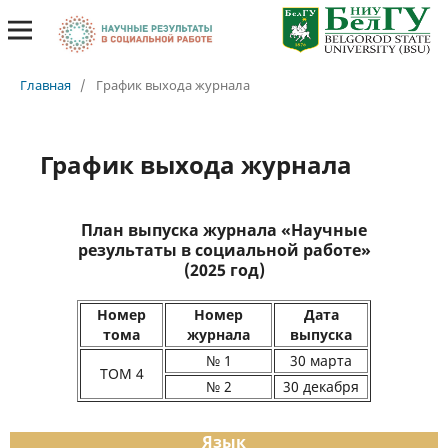
##plugins.themes.bootstrap3.accessible_menu.label##
##plugins.themes.bootstrap3.accessible_menu.main_naviga
##plugins.themes.bootstrap3.accessible_menu.main_conten
##plugins.themes.bootstrap3.accessible_menu.sidebar##
Главная
/
График выхода журнала
График выхода журнала
План выпуска журнала «Научные
результаты в социальной работе»
(2025 год)
Номер
Номер
Дата
тома
журнала
выпуска
№ 1
30 марта
ТОМ 4
№ 2
30 декабря
Язык