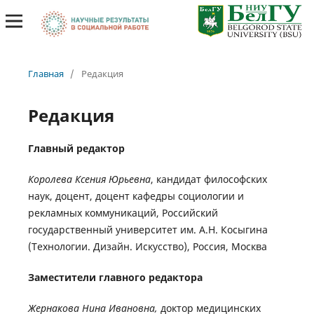
##plugins.themes.bootstrap3.accessible_menu.label##
##plugins.themes.bootstrap3.accessible_menu.main_naviga
##plugins.themes.bootstrap3.accessible_menu.main_conten
##plugins.themes.bootstrap3.accessible_menu.sidebar##
Главная
/
Редакция
Редакция
Главный редактор
Королева Ксения Юрьевна
, кандидат философских
наук, доцент, доцент кафедры социологии и
рекламных коммуникаций, Российский
государственный университет им. А.Н. Косыгина
(Технологии. Дизайн. Искусство), Россия, Москва
Заместители главного редактора
Жернакова Нина Ивановна,
доктор медицинских